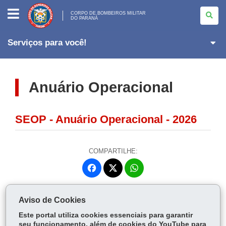
CORPO
DE
CORPO DE BOMBEIROS MILITAR
DO PARANÁ
BOMBEIROS
MILITAR
<BR>DO
PARANÁ
Serviços para você!
Anuário Operacional
SEOP - Anuário Operacional - 2026
COMPARTILHE:
Fa
W
ce
ha
Tw
bo
ts
Voltar
Início
Imprimir
Baixar
itt
Aviso de Cookies
ok
Ap
er
Este portal utiliza cookies essenciais para garantir
p
seu funcionamento, além de cookies do YouTube para