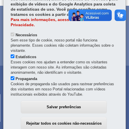
exibição de vídeos e do Google Analytics para coleta
de estatísticas de uso. Você pode escolher como
DENUNCIE CORRUPÇÃO
tratamos os cookies a partir das opções abaixo.
Para mais informações, acesse nossa Política de
Privacidade.
OUVIDORIA
Necessários
Sem esse tipo de cookie, nosso portal não funciona
TRANSPARÊNCIA INSTITUCIONAL
plenamente. Esses cookies não coletam informações sobre o
visitante.
MAPA DO SITE
Estatísticos
Esses cookies nos ajudam a entender como os visitantes
interagem com nosso site. As informações são coletadas
anonimamente, não identificam o visitante.
Propaganda
Cookies de propaganda são usados para rastrear preferências
dos visitantes em nosso Portal relacionadas com vídeos
institucionais exibidos através do YouTube.
CORPO DE BOMBEIROS MILITAR DO PARANÁ
R. Nunes Machado, 100
-
80250-000
-
Curitiba
-
PR
MAPA
Salvar preferências
41 3351-2000
-
Em caso de emergência, ligue
193
Rejeitar todos os cookies não-necessários