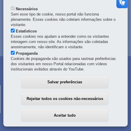
DENUNCIE CORRUPÇÃO
Necessários
Sem esse tipo de cookie, nosso portal não funciona
OUVIDORIA
plenamente. Esses cookies não coletam informações sobre o
visitante.
Estatísticos
TRANSPARÊNCIA INSTITUCIONAL
Esses cookies nos ajudam a entender como os visitantes
interagem com nosso site. As informações são coletadas
MAPA DO SITE
anonimamente, não identificam o visitante.
Propaganda
Cookies de propaganda são usados para rastrear preferências
dos visitantes em nosso Portal relacionadas com vídeos
institucionais exibidos através do YouTube.
Salvar preferências
CORPO DE BOMBEIROS MILITAR DO PARANÁ
R. Nunes Machado, 100
-
80250-000
-
Curitiba
-
PR
MAPA
Rejeitar todos os cookies não-necessários
41 3351-2000
-
Em caso de emergência, ligue
193
Aceitar tudo