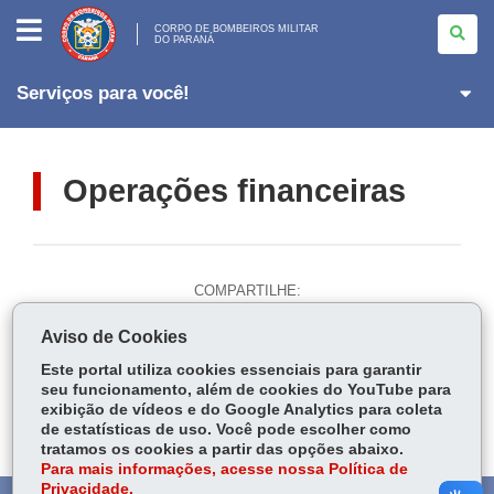
CORPO
DE
CORPO DE BOMBEIROS MILITAR
DO PARANÁ
BOMBEIROS
MILITAR
<BR>DO
PARANÁ
Serviços para você!
Operações financeiras
COMPARTILHE:
Fa
W
Aviso de Cookies
ce
ha
Tw
Este portal utiliza cookies essenciais para garantir
bo
ts
Voltar
Início
Imprimir
Baixar
seu funcionamento, além de cookies do YouTube para
itt
ok
Ap
exibição de vídeos e do Google Analytics para coleta
er
de estatísticas de uso. Você pode escolher como
p
tratamos os cookies a partir das opções abaixo.
Para mais informações, acesse nossa Política de
Privacidade.