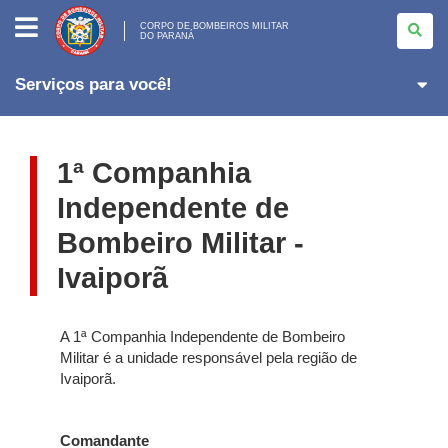
CORPO
DE
CORPO DE BOMBEIROS MILITAR
DO PARANÁ
BOMBEIROS
MILITAR
<BR>DO
PARANÁ
Serviços para você!
1ª Companhia
Independente de
Bombeiro Militar -
Ivaiporã
A 1ª Companhia Independente de Bombeiro
Militar é a unidade responsável pela região de
Ivaiporã.
Comandante