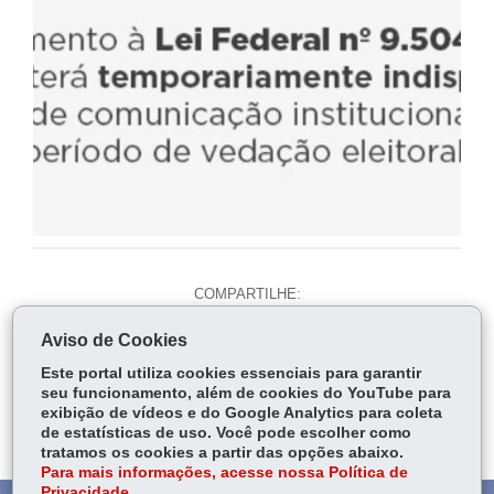
COMPARTILHE:
Fa
W
Aviso de Cookies
ce
ha
Tw
Este portal utiliza cookies essenciais para garantir
bo
ts
Voltar
Início
Imprimir
Baixar
seu funcionamento, além de cookies do YouTube para
itt
ok
Ap
exibição de vídeos e do Google Analytics para coleta
er
de estatísticas de uso. Você pode escolher como
p
tratamos os cookies a partir das opções abaixo.
Para mais informações, acesse nossa Política de
Privacidade.