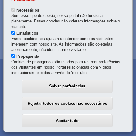
DENUNCIE CORRUPÇÃO
Necessários
Sem esse tipo de cookie, nosso portal não funciona
OUVIDORIA
plenamente. Esses cookies não coletam informações sobre o
visitante.
Estatísticos
TRANSPARÊNCIA INSTITUCIONAL
Esses cookies nos ajudam a entender como os visitantes
interagem com nosso site. As informações são coletadas
MAPA DO SITE
anonimamente, não identificam o visitante.
Propaganda
Cookies de propaganda são usados para rastrear preferências
dos visitantes em nosso Portal relacionadas com vídeos
institucionais exibidos através do YouTube.
Salvar preferências
CORPO DE BOMBEIROS MILITAR DO PARANÁ
R. Nunes Machado, 100
-
80250-000
-
Curitiba
-
PR
MAPA
Rejeitar todos os cookies não-necessários
41 3351-2000
-
Em caso de emergência, ligue
193
Aceitar tudo