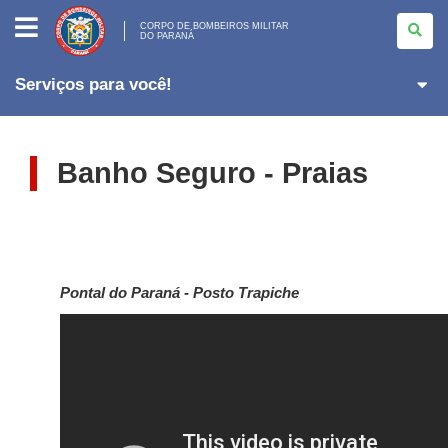
CORPO
DE
CORPO DE BOMBEIROS MILITAR
DO PARANÁ
BOMBEIROS
MILITAR
<BR>DO
PARANÁ
Serviços para você!
Banho Seguro - Praias
Pontal do Paraná - Posto Trapiche