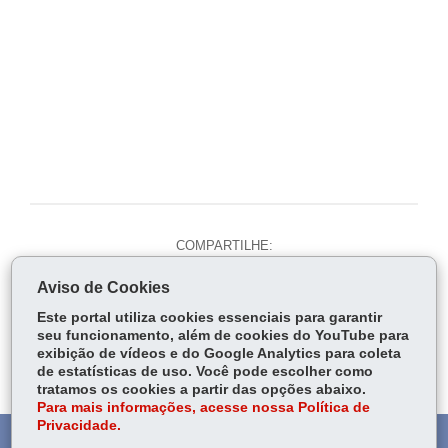
COMPARTILHE:
Fa
W
Aviso de Cookies
ce
ha
Tw
Este portal utiliza cookies essenciais para garantir
bo
ts
Voltar
Início
Imprimir
Baixar
seu funcionamento, além de cookies do YouTube para
itt
ok
Ap
exibição de vídeos e do Google Analytics para coleta
er
de estatísticas de uso. Você pode escolher como
p
tratamos os cookies a partir das opções abaixo.
Para mais informações, acesse nossa Política de
Privacidade.
DENUNCIE CORRUPÇÃO