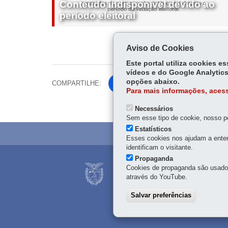
Conteúdo indisponível devido ao
período eleitoral
Aviso de Cookies
Este portal utiliza cookies 
vídeos e do Google Analytics
opções abaixo.
COMPARTILHE:
Fa
Para mais informações, acess
ce
Tw
bo
Necessários
itt
Sem esse tipo de cookie, nosso po
ok
er
Estatísticos
Esses cookies nos ajudam a enten
identificam o visitante.
Propaganda
Cookies de propaganda são usados 
CORPO DE BOMBEI
através do YouTube.
R. Nunes Machado, 100
41 3351-2000
-
Em caso 
Salvar preferências