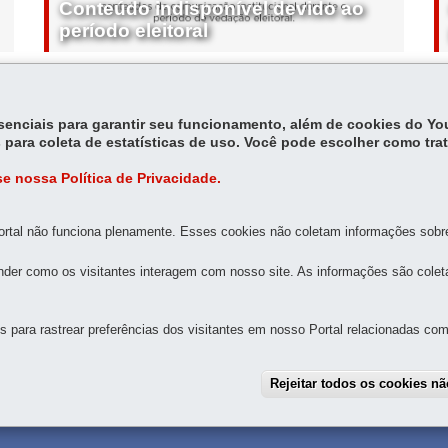
Conteúdo indisponível devido ao
período eleitoral
essenciais para garantir seu funcionamento, além de cookies do Y
 para coleta de estatísticas de uso. Você pode escolher como tra
e nossa Política de Privacidade.
rtal não funciona plenamente. Esses cookies não coletam informações sobre 
MAPA DO SITE
DENUNCIE CORRUPÇÃO
der como os visitantes interagem com nosso site. As informações são cole
para rastrear preferências dos visitantes em nosso Portal relacionadas com 
ROS MILITAR DO PARANÁ
-
80250-000
-
Curitiba
-
PR
MAPA
de emergência, ligue
193
Rejeitar todos os cookies n