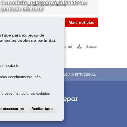
Conteúdo indisponível devido ao
período eleitoral
Mais notícias
ouTube para exibição de
tamos os cookies a partir das
Voltar
Início
Imprimir
Baixar
o visitante.
OUVIDORIA
TRANSPARÊNCIA INSTITUCIONAL
tadas anonimamente, não
vídeos institucionais exibidos
ão-necessários
Aceitar tudo
Withdraw consent