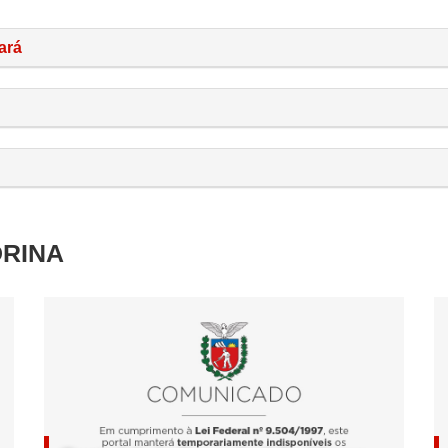
ará
DRINA