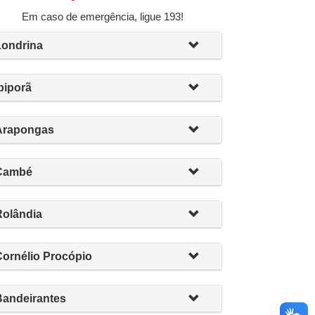
Em caso de emergência, ligue 193!
Londrina
biporã
Arapongas
Cambé
Rolândia
Cornélio Procópio
Bandeirantes