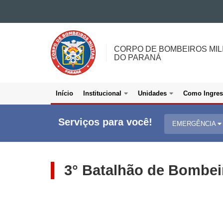
Ir para o conteúdo
CORPO
Ir para a navegação
DE
Ir para a busca
CORPO DE BOMBEIROS MIL
Mapa do site
BOMBEIROS
DO PARANÁ
MILITAR
<BR>DO
PARANÁ
Início
Institucional
Unidades
Como Ingres
Navegacao
Colunas
Serviços para você!
EMERGÊNCIA
Bombeiros
3° Batalhão de Bombeir