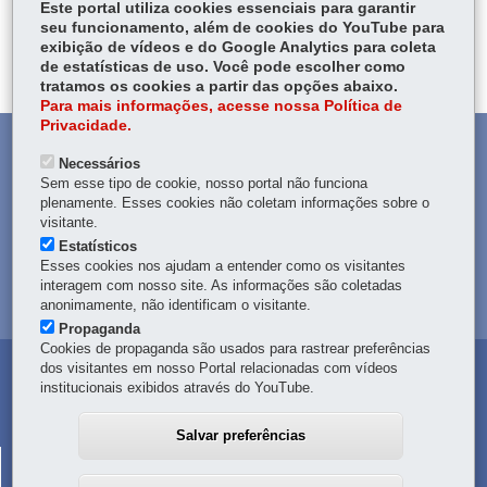
Este portal utiliza cookies essenciais para garantir
PERGUNTAS FREQUENTES
seu funcionamento, além de cookies do YouTube para
exibição de vídeos e do Google Analytics para coleta
DEIXE SUA OPINIÃO
de estatísticas de uso. Você pode escolher como
tratamos os cookies a partir das opções abaixo.
Para mais informações, acesse nossa Política de
Privacidade.
DENUNCIE CORRUPÇÃO
Necessários
Sem esse tipo de cookie, nosso portal não funciona
OUVIDORIA
plenamente. Esses cookies não coletam informações sobre o
visitante.
Estatísticos
TRANSPARÊNCIA INSTITUCIONAL
Esses cookies nos ajudam a entender como os visitantes
interagem com nosso site. As informações são coletadas
MAPA DO SITE
anonimamente, não identificam o visitante.
Propaganda
Cookies de propaganda são usados para rastrear preferências
dos visitantes em nosso Portal relacionadas com vídeos
institucionais exibidos através do YouTube.
Salvar preferências
CORPO DE BOMBEIROS MILITAR DO PARANÁ