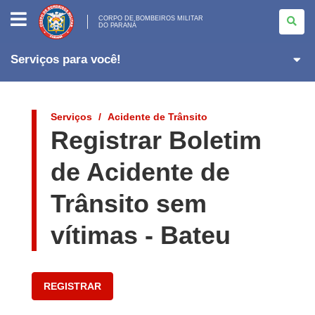
CORPO
DE
CORPO DE BOMBEIROS MILITAR
DO PARANÁ
BOMBEIROS
MILITAR
<BR>DO
PARANÁ
Serviços para você!
Serviços
Acidente de Trânsito
Registrar Boletim
de Acidente de
Trânsito sem
vítimas - Bateu
REGISTRAR