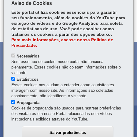
Aviso de Cookies
ÓRGÃO RESPONSÁVEL
Este portal utiliza cookies essenciais para garantir
PERGUNTAS FREQUENTES
seu funcionamento, além de cookies do YouTube para
exibição de vídeos e do Google Analytics para coleta
DEIXE SUA OPINIÃO
de estatísticas de uso. Você pode escolher como
tratamos os cookies a partir das opções abaixo.
Para mais informações, acesse nossa Política de
Privacidade.
DENUNCIE CORRUPÇÃO
Necessários
Sem esse tipo de cookie, nosso portal não funciona
OUVIDORIA
plenamente. Esses cookies não coletam informações sobre o
visitante.
Estatísticos
TRANSPARÊNCIA INSTITUCIONAL
Esses cookies nos ajudam a entender como os visitantes
interagem com nosso site. As informações são coletadas
MAPA DO SITE
anonimamente, não identificam o visitante.
Propaganda
Cookies de propaganda são usados para rastrear preferências
dos visitantes em nosso Portal relacionadas com vídeos
institucionais exibidos através do YouTube.
Salvar preferências