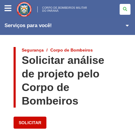
CORPO
DE
CORPO DE BOMBEIROS MILITAR
DO PARANÁ
BOMBEIROS
MILITAR
<BR>DO
PARANÁ
Serviços para você!
Segurança
Corpo de Bombeiros
Solicitar análise
de projeto pelo
Corpo de
Bombeiros
SOLICITAR