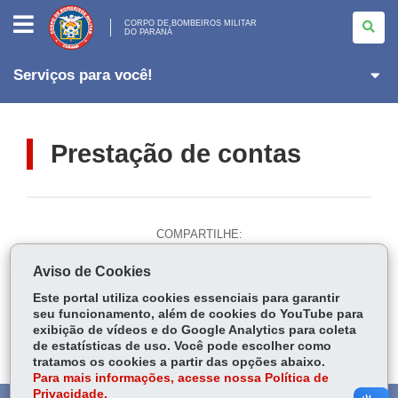
CORPO
DE
CORPO DE BOMBEIROS MILITAR
DO PARANÁ
BOMBEIROS
MILITAR
<BR>DO
PARANÁ
Serviços para você!
Prestação de contas
COMPARTILHE:
Fa
W
Aviso de Cookies
ce
ha
Tw
Este portal utiliza cookies essenciais para garantir
bo
ts
Voltar
Início
Imprimir
Baixar
seu funcionamento, além de cookies do YouTube para
itt
ok
Ap
exibição de vídeos e do Google Analytics para coleta
er
de estatísticas de uso. Você pode escolher como
p
tratamos os cookies a partir das opções abaixo.
Para mais informações, acesse nossa Política de
Privacidade.