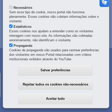
DENUNCIE CORRUPÇÃO
Necessários
Sem esse tipo de cookie, nosso portal não funciona
OUVIDORIA
plenamente. Esses cookies não coletam informações sobre o
visitante.
Estatísticos
TRANSPARÊNCIA INSTITUCIONAL
Esses cookies nos ajudam a entender como os visitantes
interagem com nosso site. As informações são coletadas
MAPA DO SITE
anonimamente, não identificam o visitante.
Propaganda
Cookies de propaganda são usados para rastrear preferências
dos visitantes em nosso Portal relacionadas com vídeos
institucionais exibidos através do YouTube.
Salvar preferências
CORPO DE BOMBEIROS MILITAR DO PARANÁ
R. Nunes Machado, 100
-
80250-000
-
Curitiba
-
PR
MAPA
Rejeitar todos os cookies não-necessários
41 3351-2000
-
Em caso de emergência, ligue
193
Aceitar tudo