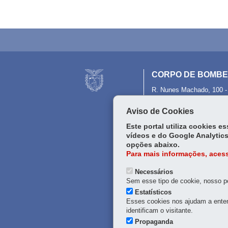
ce
Tw
bo
itt
ok
er
CORPO DE BOMBEI
R. Nunes Machado, 100
41 3351-2000
-
Em caso 
Aviso de Cookies
Este portal utiliza cookies 
vídeos e do Google Analytics
opções abaixo.
Para mais informações, acess
Necessários
Sem esse tipo de cookie, nosso po
Estatísticos
Esses cookies nos ajudam a enten
identificam o visitante.
Propaganda