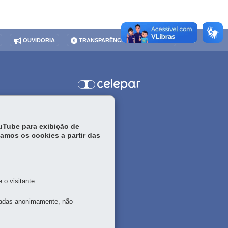
OUVIDORIA
TRANSPARÊNCIA INSTITUCIONAL
ouTube para exibição de
tamos os cookies a partir das
o visitante.
tadas anonimamente, não