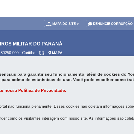
MAPA DO SITE
DENUNCIE CORRUPÇÃO
ROS MILITAR DO PARANÁ
-
80250-000
-
Curitiba
-
PR
MAPA
de emergência, ligue
193
essenciais para garantir seu funcionamento, além de cookies do Y
 para coleta de estatísticas de uso. Você pode escolher como tra
e nossa Política de Privacidade.
rtal não funciona plenamente. Esses cookies não coletam informações sobre 
der como os visitantes interagem com nosso site. As informações são cole