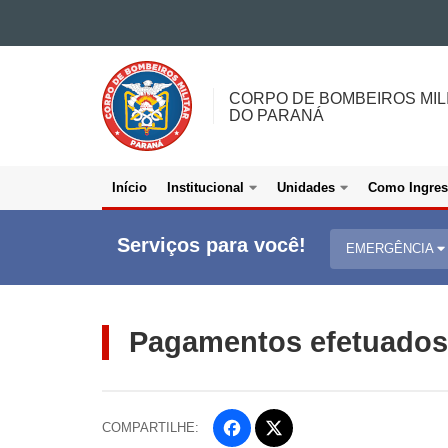
Ir para o conteúdo
CORPO
Ir para a navegação
DE
Ir para a busca
CORPO DE BOMBEIROS MIL
Mapa do site
BOMBEIROS
DO PARANÁ
MILITAR
<BR>DO
PARANÁ
Início
Institucional
Unidades
Como Ingres
Navegacao
Colunas
Serviços para você!
EMERGÊNCIA
Bombeiros
Pagamentos efetuados
COMPARTILHE:
Fa