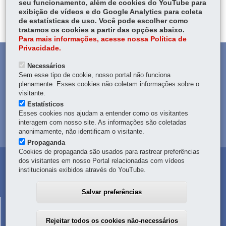
Voltar
Início
Imprimir
Baixar
seu funcionamento, além de cookies do YouTube para
itt
ok
Ap
exibição de vídeos e do Google Analytics para coleta
er
de estatísticas de uso. Você pode escolher como
p
tratamos os cookies a partir das opções abaixo.
Para mais informações, acesse nossa Política de
Privacidade.
DENUNCIE CORRUPÇÃO
Necessários
Sem esse tipo de cookie, nosso portal não funciona
OUVIDORIA
plenamente. Esses cookies não coletam informações sobre o
visitante.
Estatísticos
TRANSPARÊNCIA INSTITUCIONAL
Esses cookies nos ajudam a entender como os visitantes
interagem com nosso site. As informações são coletadas
MAPA DO SITE
anonimamente, não identificam o visitante.
Propaganda
Cookies de propaganda são usados para rastrear preferências
dos visitantes em nosso Portal relacionadas com vídeos
institucionais exibidos através do YouTube.
Salvar preferências
CORPO DE BOMBEIROS MILITAR DO PARANÁ
R. Nunes Machado, 100
-
80250-000
-
Curitiba
-
PR
MAPA
Rejeitar todos os cookies não-necessários