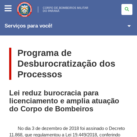
CORPO
DE
CORPO DE BOMBEIROS MILITAR
DO PARANÁ
BOMBEIROS
MILITAR
<BR>DO
PARANÁ
Serviços para você!
Programa de
Desburocratização dos
Processos
Lei reduz burocracia para
licenciamento e amplia atuação
do Corpo de Bombeiros
No dia 3 de dezembro de 2018 foi assinado o Decreto
11.868, que regulamentou a Lei 19.449/2018, conferindo