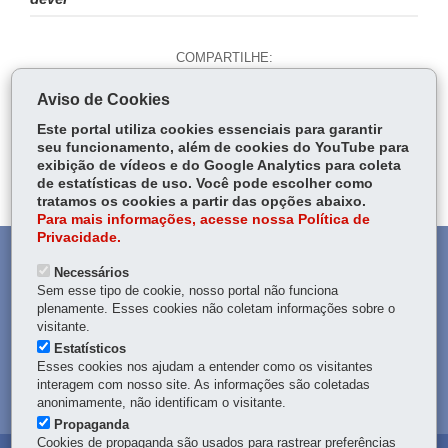
COMPARTILHE:
Fa
W
Aviso de Cookies
ce
ha
Tw
Este portal utiliza cookies essenciais para garantir
bo
ts
Voltar
Início
Imprimir
Baixar
seu funcionamento, além de cookies do YouTube para
itt
ok
Ap
exibição de vídeos e do Google Analytics para coleta
er
de estatísticas de uso. Você pode escolher como
p
tratamos os cookies a partir das opções abaixo.
Para mais informações, acesse nossa Política de
Privacidade.
DENUNCIE CORRUPÇÃO
Necessários
Sem esse tipo de cookie, nosso portal não funciona
OUVIDORIA
plenamente. Esses cookies não coletam informações sobre o
visitante.
Estatísticos
TRANSPARÊNCIA INSTITUCIONAL
Esses cookies nos ajudam a entender como os visitantes
interagem com nosso site. As informações são coletadas
MAPA DO SITE
anonimamente, não identificam o visitante.
Propaganda
Cookies de propaganda são usados para rastrear preferências