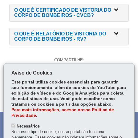
O QUE É CERTIFICADO DE VISTORIA DO
CORPO DE BOMBEIROS - CVCB?
O QUE É RELATÓRIO DE VISTORIA DO
CORPO DE BOMBEIROS - RV?
COMPARTILHE:
Fa
W
Aviso de Cookies
ce
ha
Tw
Este portal utiliza cookies essenciais para garantir
bo
ts
Voltar
Início
Imprimir
Baixar
seu funcionamento, além de cookies do YouTube para
itt
ok
Ap
exibição de vídeos e do Google Analytics para coleta
er
de estatísticas de uso. Você pode escolher como
p
tratamos os cookies a partir das opções abaixo.
Para mais informações, acesse nossa Política de
Privacidade.
DENUNCIE CORRUPÇÃO
Necessários
Sem esse tipo de cookie, nosso portal não funciona
OUVIDORIA
plenamente. Esses cookies não coletam informações sobre o