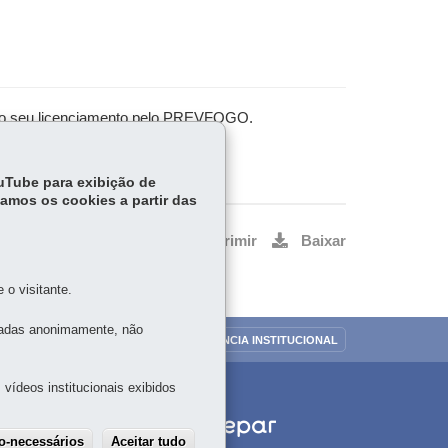
er o seu licenciamento pelo PREVFOGO.
ouTube para exibição de
tamos os cookies a partir das
Voltar
Início
Imprimir
Baixar
o visitante.
tadas anonimamente, não
OUVIDORIA
TRANSPARÊNCIA INSTITUCIONAL
vídeos institucionais exibidos
ão-necessários
Aceitar tudo
Withdraw consent