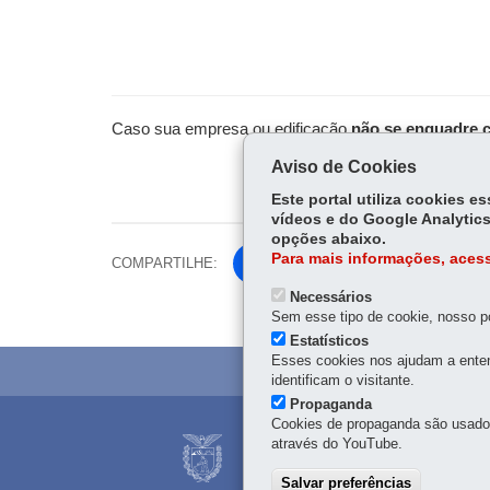
Caso sua empresa ou edificação
não se enquadre c
Aviso de Cookies
Este portal utiliza cookies 
vídeos e do Google Analytics
opções abaixo.
Para mais informações, acess
COMPARTILHE:
Fa
ce
Necessários
Tw
bo
Sem esse tipo de cookie, nosso po
itt
Estatísticos
ok
er
Esses cookies nos ajudam a enten
identificam o visitante.
Propaganda
Cookies de propaganda são usados 
através do YouTube.
CORPO DE BOMBEI
R. Nunes Machado, 100
Salvar preferências