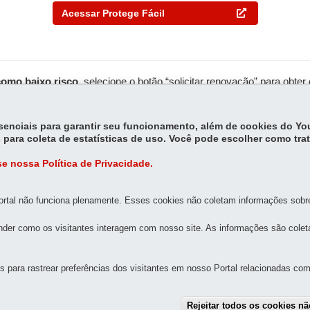
Acessar Protege Fácil
omo baixo risco,
selecione o botão “solicitar renovação” para obt
Solicitar Renovação
essenciais para garantir seu funcionamento, além de cookies do Y
 para coleta de estatísticas de uso. Você pode escolher como tra
e nossa Política de Privacidade.
rtal não funciona plenamente. Esses cookies não coletam informações sobre 
der como os visitantes interagem com nosso site. As informações são cole
MAPA DO SITE
DENUNCIE CORRUPÇÃO
para rastrear preferências dos visitantes em nosso Portal relacionadas com 
ROS MILITAR DO PARANÁ
-
80250-000
-
Curitiba
-
PR
MAPA
Rejeitar todos os cookies n