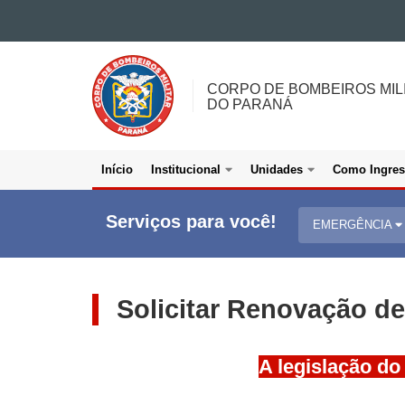
Ir para o conteúdo
CORPO
Ir para a navegação
DE
Ir para a busca
CORPO DE BOMBEIROS MIL
Mapa do site
BOMBEIROS
DO PARANÁ
MILITAR
<BR>DO
PARANÁ
Início
Institucional
Unidades
Como Ingres
Navegacao
Colunas
Serviços para você!
EMERGÊNCIA
Bombeiros
Solicitar Renovação d
A legislação do